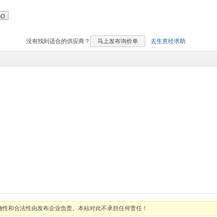
没有找到适合的
供应商？
马上发布询价单
去生意经求助
确性和合法性由发布企业负责。本站对此不承担任何责任！