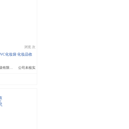
浏览 次
PVC化妆袋 化妆品收
深圳市旭荣高手袋有限公司
公司未核实