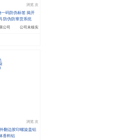
浏览 次
一码防伪标签 揭开
码 防伪防窜货系统
限公司
公司未核实
浏览 次
色外翻边胶印螺旋盖铝
膏体香料铝