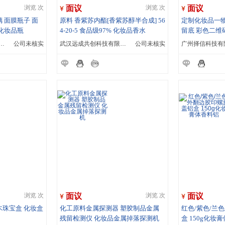
面议
面议
浏览 次
浏览 次
璃 面膜瓶子 面
原料 香紫苏内酯[香紫苏醇半合成] 56
定制化妆品一物
 化妆品瓶
4-20-5 食品级97% 化妆品香水
留底 彩色二维
威盛包装材料有限公司
公司未核实
武汉远成共创科技有限公司
公司未核实
广州择信科技有
面议
面议
浏览 次
浏览 次
实木珠宝盒 化妆盒
化工原料金属探测器 塑胶制品金属
红色/紫色/兰
残留检测仪 化妆品金属掉落探测机
盒 150g化妆