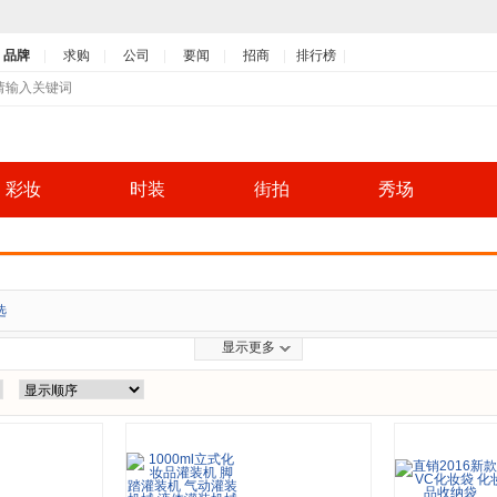
品牌
求购
公司
要闻
招商
排行榜
彩妆
时装
街拍
秀场
选
显示更多