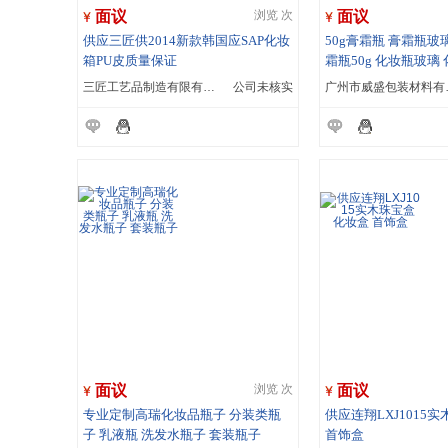
面议
面议
浏览 次
供应三匠供2014新款韩国应SAP化妆
50g膏霜瓶 膏霜瓶玻
箱PU皮质量保证
霜瓶50g 化妆瓶玻璃
三匠工艺品制造有限有限公司
公司未核实
广州市
面议
面议
浏览 次
专业定制高瑞化妆品瓶子 分装类瓶
供应连翔LXJ1015
子 乳液瓶 洗发水瓶子 套装瓶子
首饰盒